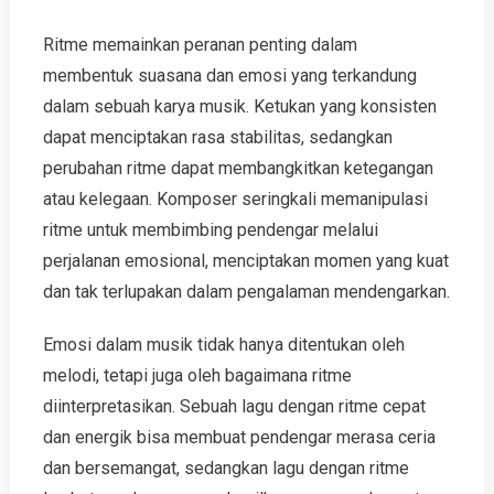
Ritme memainkan peranan penting dalam
membentuk suasana dan emosi yang terkandung
dalam sebuah karya musik. Ketukan yang konsisten
dapat menciptakan rasa stabilitas, sedangkan
perubahan ritme dapat membangkitkan ketegangan
atau kelegaan. Komposer seringkali memanipulasi
ritme untuk membimbing pendengar melalui
perjalanan emosional, menciptakan momen yang kuat
dan tak terlupakan dalam pengalaman mendengarkan.
Emosi dalam musik tidak hanya ditentukan oleh
melodi, tetapi juga oleh bagaimana ritme
diinterpretasikan. Sebuah lagu dengan ritme cepat
dan energik bisa membuat pendengar merasa ceria
dan bersemangat, sedangkan lagu dengan ritme