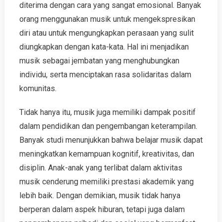
diterima dengan cara yang sangat emosional. Banyak
orang menggunakan musik untuk mengekspresikan
diri atau untuk mengungkapkan perasaan yang sulit
diungkapkan dengan kata-kata. Hal ini menjadikan
musik sebagai jembatan yang menghubungkan
individu, serta menciptakan rasa solidaritas dalam
komunitas.
Tidak hanya itu, musik juga memiliki dampak positif
dalam pendidikan dan pengembangan keterampilan.
Banyak studi menunjukkan bahwa belajar musik dapat
meningkatkan kemampuan kognitif, kreativitas, dan
disiplin. Anak-anak yang terlibat dalam aktivitas
musik cenderung memiliki prestasi akademik yang
lebih baik. Dengan demikian, musik tidak hanya
berperan dalam aspek hiburan, tetapi juga dalam