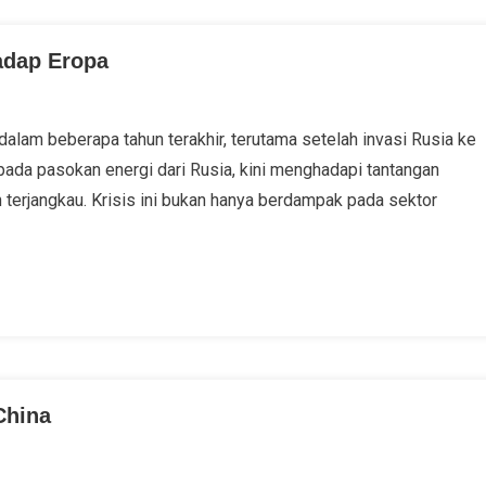
adap Eropa
dalam beberapa tahun terakhir, terutama setelah invasi Rusia ke
pada pasokan energi dari Rusia, kini menghadapi tantangan
 terjangkau. Krisis ini bukan hanya berdampak pada sektor
China