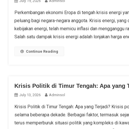
July 19, 2026
Adminsol
Perkembangan ekonomi Eropa di tengah krisis energi yan
peluang bagi negara-negara anggota. Krisis energi, yang
kebijakan energi, telah memicu inflasi dan mengganggu r
Salah satu dampak krisis energi adalah lonjakan harga ene
Continue Reading
Krisis Politik di Timur Tengah: Apa yang 
July 13, 2026
Adminsol
Krisis Politik di Timur Tengah: Apa yang Terjadi? Krisis p
selama beberapa dekade. Berbagai faktor, termasuk sejara
terus memperburuk situasi politik yang kompleks di kawa