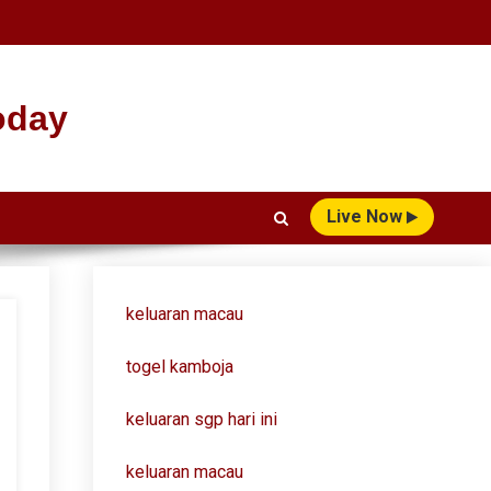
oday
Live Now
keluaran macau
togel kamboja
keluaran sgp hari ini
keluaran macau