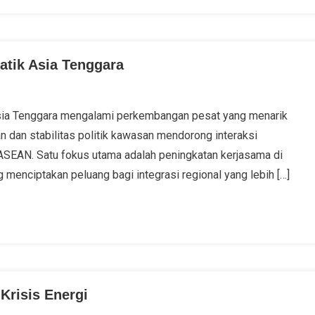
tik Asia Tenggara
 Asia Tenggara mengalami perkembangan pesat yang menarik
n dan stabilitas politik kawasan mendorong interaksi
 ASEAN. Satu fokus utama adalah peningkatan kerjasama di
menciptakan peluang bagi integrasi regional yang lebih […]
risis Energi