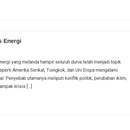
s Energi
nergi yang melanda hampir seluruh dunia telah menjadi topik
seperti Amerika Serikat, Tiongkok, dan Uni Eropa mengalami
al. Penyebab utamanya meliputi konflik politik, perubahan iklim,
ampak krisis […]