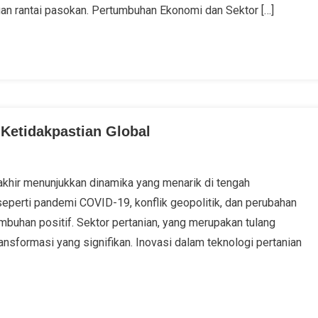
guan rantai pasokan. Pertumbuhan Ekonomi dan Sektor […]
Ketidakpastian Global
khir menunjukkan dinamika yang menarik di tengah
eperti pandemi COVID-19, konflik geopolitik, dan perubahan
umbuhan positif. Sektor pertanian, yang merupakan tulang
nsformasi yang signifikan. Inovasi dalam teknologi pertanian