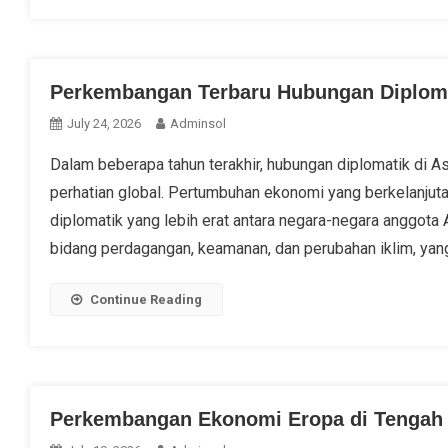
Perkembangan Terbaru Hubungan Diploma
July 24, 2026
Adminsol
Dalam beberapa tahun terakhir, hubungan diplomatik di
perhatian global. Pertumbuhan ekonomi yang berkelanjuta
diplomatik yang lebih erat antara negara-negara anggota
bidang perdagangan, keamanan, dan perubahan iklim, yang 
Continue Reading
Perkembangan Ekonomi Eropa di Tengah K