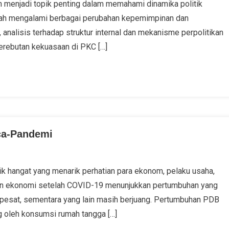
h menjadi topik penting dalam memahami dinamika politik
telah mengalami berbagai perubahan kepemimpinan dan
 analisis terhadap struktur internal dan mekanisme perpolitikan
perebutan kekuasaan di PKC […]
ca-Pandemi
 hangat yang menarik perhatian para ekonom, pelaku usaha,
han ekonomi setelah COVID-19 menunjukkan pertumbuhan yang
 pesat, sementara yang lain masih berjuang. Pertumbuhan PDB
ng oleh konsumsi rumah tangga […]