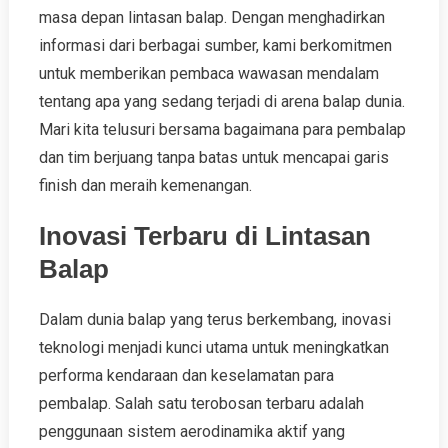
masa depan lintasan balap. Dengan menghadirkan
informasi dari berbagai sumber, kami berkomitmen
untuk memberikan pembaca wawasan mendalam
tentang apa yang sedang terjadi di arena balap dunia.
Mari kita telusuri bersama bagaimana para pembalap
dan tim berjuang tanpa batas untuk mencapai garis
finish dan meraih kemenangan.
Inovasi Terbaru di Lintasan
Balap
Dalam dunia balap yang terus berkembang, inovasi
teknologi menjadi kunci utama untuk meningkatkan
performa kendaraan dan keselamatan para
pembalap. Salah satu terobosan terbaru adalah
penggunaan sistem aerodinamika aktif yang