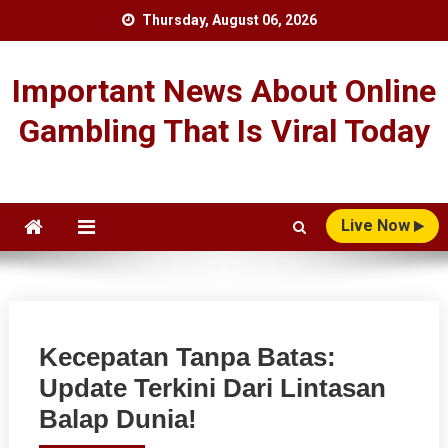
Skip
Thursday, August 06, 2026
to
content
Important News About Online
Gambling That Is Viral Today
Live Now
Kecepatan Tanpa Batas:
Update Terkini Dari Lintasan
Balap Dunia!