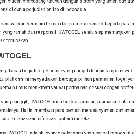
an mudah memasang taruhan dengan sistem yang aman dan trans
a di dunia perjudian online di Indonesia.
a menawarkan beragam bonus dan promosi menarik kepada para
n yang ramah dan responsif, JWTOGEL selalu siap memanjakan 
ak terlupakan.
JWTOGEL
alaman berjudi togel online yang unggul dengan tampilan web
tu, platform ini menyediakan berbagai pilihan permainan togel y
emain untuk menikmati variasi permainan sesuai dengan prefe
yang canggih, JWTOGEL memberikan jaminan keamanan data dan
emainnya. Hal ini membuat para pemain merasa nyaman dan aman
entang kerahasiaan informasi pribadi mereka.
ama JWTOGEL adalah layanan pelanggan yang sangat responsif 