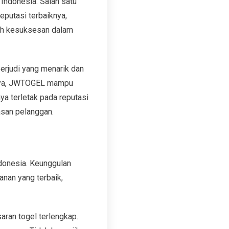
 Indonesia. Salah satu
putasi terbaiknya,
aih kesuksesan dalam
erjudi yang menarik dan
nnya, JWTOGEL mampu
a terletak pada reputasi
asan pelanggan.
ndonesia. Keunggulan
nan yang terbaik,
ran togel terlengkap.