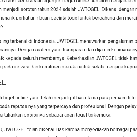
sekarang, keberadaan agen judi togel online semakin merajalela di
n menjadi sorotan tahun 2024 adalah JWTOGEL. Dikenal dengan re
enarik perhatian ribuan pecinta togel untuk bergabung dan mer
e.
paling terkenal di Indonesia, JWTOGEL menawarkan pengalaman b
ainnya. Dengan sistem yang transparan dan dijamin keamana
ik kepada seluruh membernya. Keberhasilan JWTOGEL tidak hany
a pada inovasi dan komitmen mereka untuk selalu menjaga kepu
EL
togel online yang telah menjadi pilihan utama para pemain di I
ada reputasinya yang terpercaya dan profesional. Dengan pelaya
tahankan posisinya sebagai agen togel terkemuka.
0, JWTOGEL telah dikenal luas karena menyediakan berbagai pasa