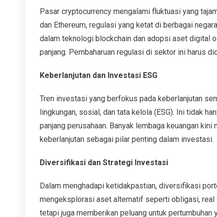
Pasar cryptocurrency mengalami fluktuasi yang taja
dan Ethereum, regulasi yang ketat di berbagai nega
dalam teknologi blockchain dan adopsi aset digital 
panjang. Pembaharuan regulasi di sektor ini harus 
Keberlanjutan dan Investasi ESG
Tren investasi yang berfokus pada keberlanjutan se
lingkungan, sosial, dan tata kelola (ESG). Ini tidak 
panjang perusahaan. Banyak lembaga keuangan kini m
keberlanjutan sebagai pilar penting dalam investasi.
Diversifikasi dan Strategi Investasi
Dalam menghadapi ketidakpastian, diversifikasi port
mengeksplorasi aset alternatif seperti obligasi, real
tetapi juga memberikan peluang untuk pertumbuhan y