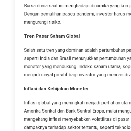
Bursa dunia saat ini menghadapi dinamika yang komple
Dengan pemulihan pasca-pandemi, investor harus me
mengurangi risiko.
Tren Pasar Saham Global
Salah satu tren yang dominan adalah pertumbuhan p
seperti India dan Brasil menunjukkan pertumbuhan yan
moneter yang mendukung. Indeks saham utama, sepert
menjadi sinyal positif bagi investor yang mencari dive
Inflasi dan Kebijakan Moneter
Inflasi global yang meningkat menjadi perhatian uta
Amerika Serikat dan Bank Sentral Eropa, mulai meng
mengekang inflasi menyebabkan volatilitas di pasar
dampaknya terhadap sektor tertentu, seperti teknolog