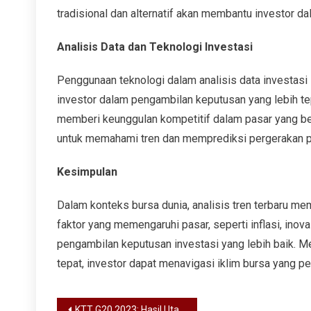
tradisional dan alternatif akan membantu investor da
Analisis Data dan Teknologi Investasi
Penggunaan teknologi dalam analisis data investas
investor dalam pengambilan keputusan yang lebih t
memberi keunggulan kompetitif dalam pasar yang ber
untuk memahami tren dan memprediksi pergerakan p
Kesimpulan
Dalam konteks bursa dunia, analisis tren terbaru m
faktor yang memengaruhi pasar, seperti inflasi, inov
pengambilan keputusan investasi yang lebih baik. M
tepat, investor dapat menavigasi iklim bursa yang p
Post
KTT G20 2023: Hasil Utama dan Implikasi Global