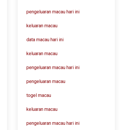
pengeluaran macau hari ini
keluaran macau
data macau hari ini
keluaran macau
pengeluaran macau hari ini
pengeluaran macau
togel macau
keluaran macau
pengeluaran macau hari ini