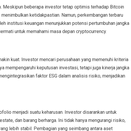
m. Meskipun beberapa investor tetap optimis terhadap Bitcoin
ra menimbulkan ketidakpastian. Namun, perkembangan terbaru
oleh institusi keuangan menunjukkan potensi pertumbuhan jangka
dicermati untuk memahami masa depan cryptocurrency.
makin kuat. Investor mencari perusahaan yang memenuhi kriteria
hanya mempengaruhi keputusan investasi, tetapi juga kinerja jangka
engintegrasikan faktor ESG dalam analisis risiko, menjadikan
ofolio menjadi suatu keharusan. Investor disarankan untuk
 estate, dan barang berharga. Ini tidak hanya mengurangi risiko,
ang lebih stabil. Pembagian yang seimbang antara aset