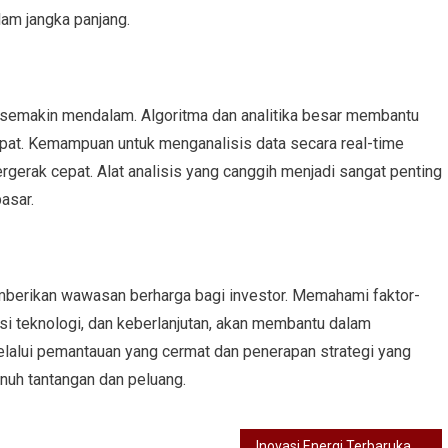
lam jangka panjang.
i semakin mendalam. Algoritma dan analitika besar membantu
epat. Kemampuan untuk menganalisis data secara real-time
gerak cepat. Alat analisis yang canggih menjadi sangat penting
asar.
emberikan wawasan berharga bagi investor. Memahami faktor-
asi teknologi, dan keberlanjutan, akan membantu dalam
elalui pemantauan yang cermat dan penerapan strategi yang
enuh tantangan dan peluang.
Inovasi Energi Terbarukan di Eropa