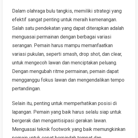
Dalam olahraga bulu tangkis, memiliki strategi yang
efektif sangat penting untuk meraih kemenangan.
Salah satu pendekatan yang dapat diterapkan adalah
menguasai permainan dengan berbagai variasi
serangan. Pemain harus mampu memanfaatkan
variasi pukulan, seperti smash, drop shot, dan clear,
untuk mengecoh lawan dan menciptakan peluang.
Dengan mengubah ritme permainan, pemain dapat
mengganggu fokus lawan dan mengendalikan tempo
pertandingan.
Selain itu, penting untuk memperhatikan posisi di
lapangan. Pemain yang baik harus selalu siap untuk
bergerak dan mengantisipasi gerakan lawan.
Menguasai teknik footwork yang baik memungkinkan
pemain untuk cepat berpindah tempat dan