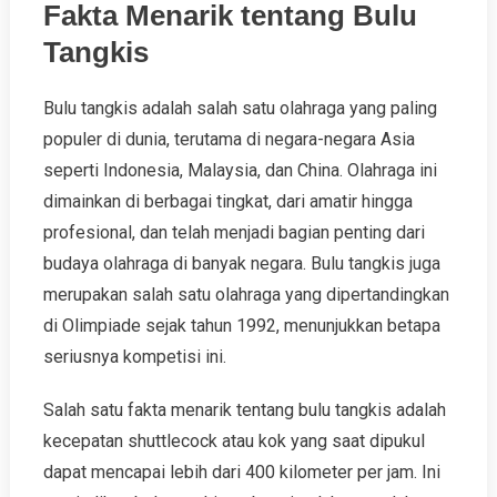
Fakta Menarik tentang Bulu
Tangkis
Bulu tangkis adalah salah satu olahraga yang paling
populer di dunia, terutama di negara-negara Asia
seperti Indonesia, Malaysia, dan China. Olahraga ini
dimainkan di berbagai tingkat, dari amatir hingga
profesional, dan telah menjadi bagian penting dari
budaya olahraga di banyak negara. Bulu tangkis juga
merupakan salah satu olahraga yang dipertandingkan
di Olimpiade sejak tahun 1992, menunjukkan betapa
seriusnya kompetisi ini.
Salah satu fakta menarik tentang bulu tangkis adalah
kecepatan shuttlecock atau kok yang saat dipukul
dapat mencapai lebih dari 400 kilometer per jam. Ini