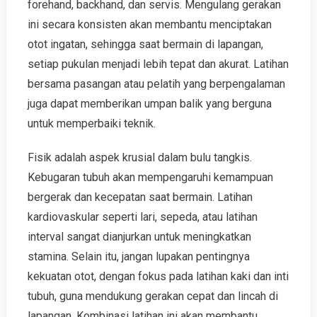
forehand, backhand, dan servis. Mengulang gerakan
ini secara konsisten akan membantu menciptakan
otot ingatan, sehingga saat bermain di lapangan,
setiap pukulan menjadi lebih tepat dan akurat. Latihan
bersama pasangan atau pelatih yang berpengalaman
juga dapat memberikan umpan balik yang berguna
untuk memperbaiki teknik.
Fisik adalah aspek krusial dalam bulu tangkis.
Kebugaran tubuh akan mempengaruhi kemampuan
bergerak dan kecepatan saat bermain. Latihan
kardiovaskular seperti lari, sepeda, atau latihan
interval sangat dianjurkan untuk meningkatkan
stamina. Selain itu, jangan lupakan pentingnya
kekuatan otot, dengan fokus pada latihan kaki dan inti
tubuh, guna mendukung gerakan cepat dan lincah di
lapangan. Kombinasi latihan ini akan membantu