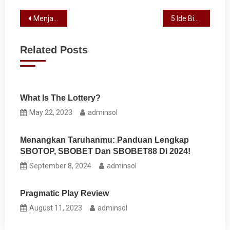
Post
Menjaga Kesehatan Tubuh: Panduan Lengkap untuk Gaya Hidup Sehat
5 Ide Bisnis Menarik yang Bisa Anda Coba Hari Ini!
navigation
Related Posts
What Is The Lottery?
May 22, 2023
adminsol
Menangkan Taruhanmu: Panduan Lengkap
SBOTOP, SBOBET Dan SBOBET88 Di 2024!
September 8, 2024
adminsol
Pragmatic Play Review
August 11, 2023
adminsol