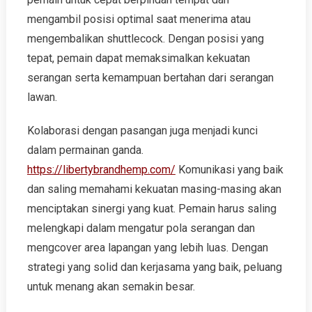
mengambil posisi optimal saat menerima atau
mengembalikan shuttlecock. Dengan posisi yang
tepat, pemain dapat memaksimalkan kekuatan
serangan serta kemampuan bertahan dari serangan
lawan.
Kolaborasi dengan pasangan juga menjadi kunci
dalam permainan ganda.
https://libertybrandhemp.com/
Komunikasi yang baik
dan saling memahami kekuatan masing-masing akan
menciptakan sinergi yang kuat. Pemain harus saling
melengkapi dalam mengatur pola serangan dan
mengcover area lapangan yang lebih luas. Dengan
strategi yang solid dan kerjasama yang baik, peluang
untuk menang akan semakin besar.