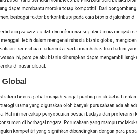
u yang dapat membantu mereka tetap kompetitif. Dari pengembang
en, berbagai faktor berkontribusi pada cara bisnis dijalankan di 
erhubung secara digital, dan informasi seputar bisnis menjadi 
an menggali lebih dalam mengenai rahasia bisnis global, mengiden
usahaan-perusahaan terkemuka, serta membahas tren terkini ya
awasan ini, para pelaku bisnis diharapkan dapat mengambil langk
reka di pasar global.
s Global
, strategi bisnis global menjadi sangat penting untuk keberhasila
 strategi utama yang digunakan oleh banyak perusahaan adalah ada
a. Hal ini mencakup penyesuaian sesuai budaya dan preferensi l
h konsumen di berbagai negara. Perusahaan yang mampu melakuka
gulan kompetitif yang signifikan dibandingkan dengan para pesa