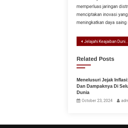
memperluas jaringan dist
menciptakan inovasi yang
meningkatkan daya saing 
Post
Jelajahi Keajaiban Dunia: Panduan Wisata yang Wajib Disimak!
navigation
Related Posts
Menelusuri Jejak Inflasi
Dan Dampaknya Di Sel
Dunia
October 23, 2024
adm