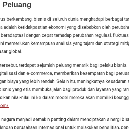
 Peluang
erus berkembang, bisnis di seluruh dunia menghadapi berbagai t
a adalah ketidakpastian ekonomi yang disebabkan oleh perubahan
eradaptasi dengan cepat terhadap perubahan regulasi, fluktuas
 ini memerlukan kemampuan analisis yang tajam dan strategi mitig
asar global.
 tersebut, terdapat sejumlah peluang menarik bagi pelaku bisnis. 
igitalisasi dan e-commerce, memberikan kesempatan bagi perus
gan biaya yang lebih rendah. Selain itu, meningkatnya kesadaran
 bisnis yang etis membuka jalan bagi produk dan layanan yang ra
an nilai-nilai ini ke dalam model mereka akan memiliki keunggu
.com/
as negara menjadi semakin penting dalam menciptakan sinergi bi
 dengan perusahaan internasional untuk melakukan penelitian, p