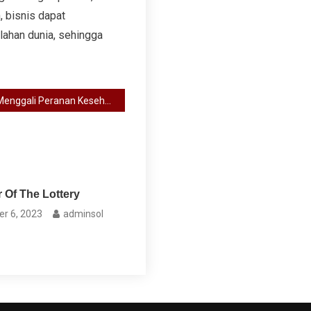
 bisnis dapat
lahan dunia, sehingga
Menggali Peranan Kesehatan: Kunci Menuju Kehidupan Berkualitas
 Of The Lottery
r 6, 2023
adminsol