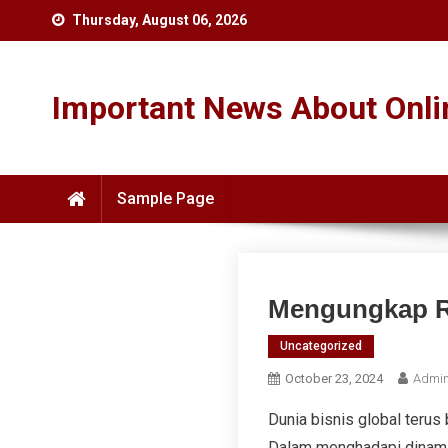
Skip
Thursday, August 06, 2026
to
content
Important News About Onlin
Sample Page
Mengungkap Ra
Uncategorized
October 23, 2024
Admin
Dunia bisnis global teru
Dalam menghadapi dinami