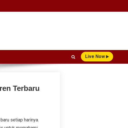
Live Now
ren Terbaru
aru setiap harinya.
nis untuk memahami