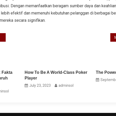
ribusi. Dengan memanfaatkan beragam sumber daya dan keahlian,
 lebih efektif dan memenuhi kebutuhan pelanggan di berbagai be
mereka secara signifikan.
: Fakta
How To Be A World-Class Poker
The Power
uruh
Player
Septembe
July 23, 2023
adminsol
insol