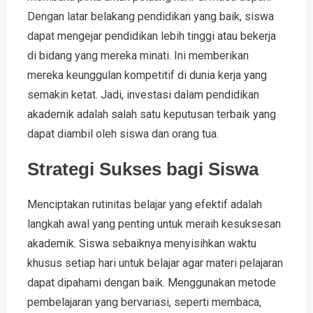
Dengan latar belakang pendidikan yang baik, siswa
dapat mengejar pendidikan lebih tinggi atau bekerja
di bidang yang mereka minati. Ini memberikan
mereka keunggulan kompetitif di dunia kerja yang
semakin ketat. Jadi, investasi dalam pendidikan
akademik adalah salah satu keputusan terbaik yang
dapat diambil oleh siswa dan orang tua.
Strategi Sukses bagi Siswa
Menciptakan rutinitas belajar yang efektif adalah
langkah awal yang penting untuk meraih kesuksesan
akademik. Siswa sebaiknya menyisihkan waktu
khusus setiap hari untuk belajar agar materi pelajaran
dapat dipahami dengan baik. Menggunakan metode
pembelajaran yang bervariasi, seperti membaca,