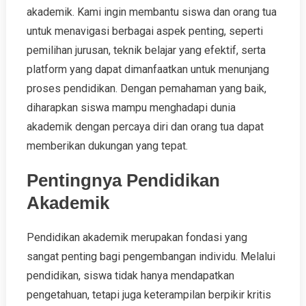
akademik. Kami ingin membantu siswa dan orang tua
untuk menavigasi berbagai aspek penting, seperti
pemilihan jurusan, teknik belajar yang efektif, serta
platform yang dapat dimanfaatkan untuk menunjang
proses pendidikan. Dengan pemahaman yang baik,
diharapkan siswa mampu menghadapi dunia
akademik dengan percaya diri dan orang tua dapat
memberikan dukungan yang tepat.
Pentingnya Pendidikan
Akademik
Pendidikan akademik merupakan fondasi yang
sangat penting bagi pengembangan individu. Melalui
pendidikan, siswa tidak hanya mendapatkan
pengetahuan, tetapi juga keterampilan berpikir kritis