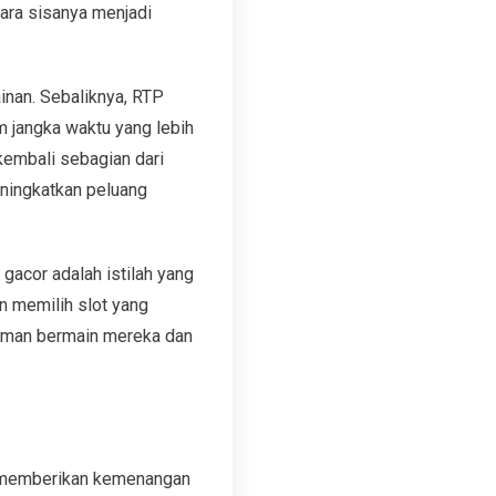
tara sisanya menjadi
inan. Sebaliknya, RTP
 jangka waktu yang lebih
kembali sebagian dari
eningkatkan peluang
 gacor adalah istilah yang
 memilih slot yang
laman bermain mereka dan
ng memberikan kemenangan