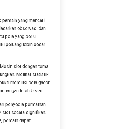
ak pemain yang mencari
dasarkan observasi dan
tu pola yang perlu
iki peluang lebih besar
. Mesin slot dengan tema
ungkan. Melihat statistik
bukti memiliki pola gacor
menangan lebih besar.
ari penyedia permainan.
lot secara signifikan.
a, pemain dapat