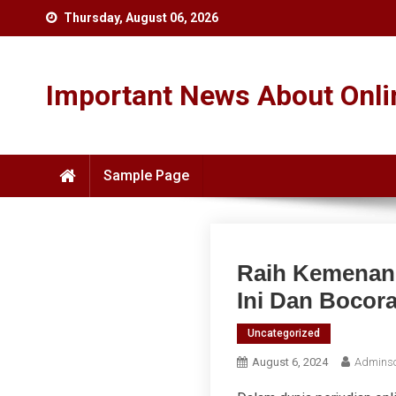
Skip
Thursday, August 06, 2026
to
content
Important News About Onlin
Sample Page
Raih Kemenang
Ini Dan Bocora
Uncategorized
August 6, 2024
Adminso