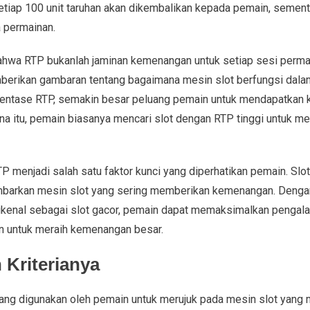
 setiap 100 unit taruhan akan dikembalikan kepada pemain, semen
 permainan.
ahwa RTP bukanlah jaminan kemenangan untuk setiap sesi perma
mberikan gambaran tentang bagaimana mesin slot berfungsi dalam
sentase RTP, semakin besar peluang pemain untuk mendapatkan 
na itu, pemain biasanya mencari slot dengan RTP tinggi untuk m
P menjadi salah satu faktor kunci yang diperhatikan pemain. Slot
barkan mesin slot yang sering memberikan kemenangan. Dengan
dikenal sebagai slot gacor, pemain dapat memaksimalkan penga
 untuk meraih kemenangan besar.
 Kriterianya
h yang digunakan oleh pemain untuk merujuk pada mesin slot ya