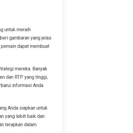
ng untuk meraih
beri gambaran yang jelas
i, pemain dapat membuat
trategi mereka. Banyak
n dan RTP yang tinggi,
rbarui informasi Anda
yang Anda siapkan untuk
an yang lebih baik dan
an terapkan dalam