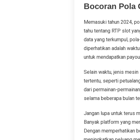
Bocoran Pola 
Memasuki tahun 2024, pol
tahu tentang RTP slot ya
data yang terkumpul, pola
diperhatikan adalah waktu
untuk mendapatkan payout 
Selain waktu, jenis mesi
tertentu, seperti petuala
dari permainan-permainan 
selama beberapa bulan te
Jangan lupa untuk terus 
Banyak platform yang men
Dengan memperhatikan boc
meningkatkan peluang mer