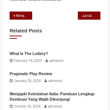
Post
Menjingga Informasi Kesehatan: Era Baru Manajemen Data di Indonesia
Jurnal Manajemen Informasi Kesehatan Indonesia: Membangun Jembatan Inovasi dan Efisiensi
navigation
Related Posts
What Is The Lottery?
February 14, 2023
adminsol
Pragmatic Play Review
January 26, 2024
adminsol
Menjajaki Keindahan Italia: Panduan Lengkap
Destinasi Yang Wajib Dikunjungi
October 20, 2024
adminsol