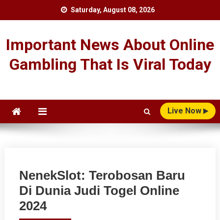
Skip
Saturday, August 08, 2026
to
content
Important News About Online
Gambling That Is Viral Today
Live Now
NenekSlot: Terobosan Baru
Di Dunia Judi Togel Online
2024