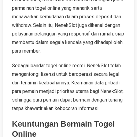
permainan togel online yang menarik serta
menawarkan kemudahan dalam proses deposit dan
withdraw. Selain itu, NenekSlot juga dikenal dengan
pelayanan pelanggan yang responsif dan ramah, siap
membantu dalam segala kendala yang dihadapi oleh
para member.
Sebagai bandar togel online resmi, NenekSlot telah
mengantongi lisensi untuk beroperasi secara legal
dan terjamin keabsahannya. Keamanan data pribadi
para pemain menjadi prioritas utama bagi NenekSlot,
sehingga para pemain dapat bermain dengan tenang
tanpa khawatir akan kebocoran informasi.
Keuntungan Bermain Togel
Online