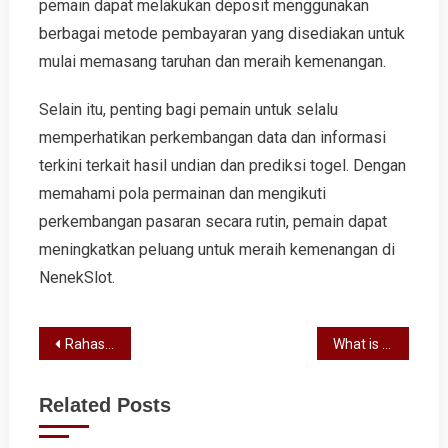
pemain dapat melakukan deposit menggunakan
berbagai metode pembayaran yang disediakan untuk
mulai memasang taruhan dan meraih kemenangan.
Selain itu, penting bagi pemain untuk selalu
memperhatikan perkembangan data dan informasi
terkini terkait hasil undian dan prediksi togel. Dengan
memahami pola permainan dan mengikuti
perkembangan pasaran secara rutin, pemain dapat
meningkatkan peluang untuk meraih kemenangan di
NenekSlot.
Post
Rahasia Nenekslot: Slot Gacor Hari Ini & Tempat Slot Thailand Terbaik
What is a Casino?
navigation
Related Posts