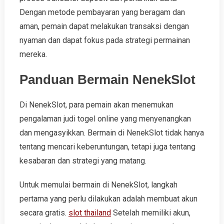
Dengan metode pembayaran yang beragam dan
aman, pemain dapat melakukan transaksi dengan
nyaman dan dapat fokus pada strategi permainan
mereka.
Panduan Bermain NenekSlot
Di NenekSlot, para pemain akan menemukan
pengalaman judi togel online yang menyenangkan
dan mengasyikkan. Bermain di NenekSlot tidak hanya
tentang mencari keberuntungan, tetapi juga tentang
kesabaran dan strategi yang matang.
Untuk memulai bermain di NenekSlot, langkah
pertama yang perlu dilakukan adalah membuat akun
secara gratis.
slot thailand
Setelah memiliki akun,