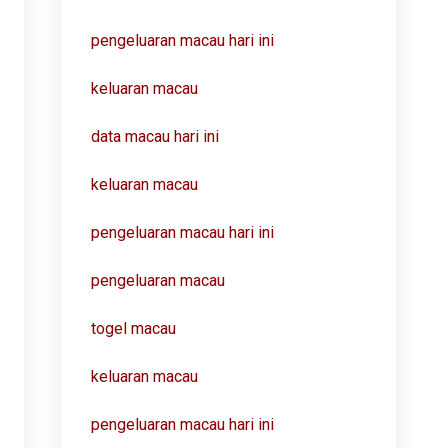
pengeluaran macau hari ini
keluaran macau
data macau hari ini
keluaran macau
pengeluaran macau hari ini
pengeluaran macau
togel macau
keluaran macau
pengeluaran macau hari ini