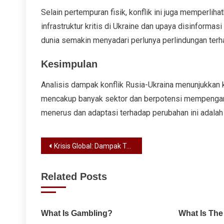
Selain pertempuran fisik, konflik ini juga memperlih
infrastruktur kritis di Ukraine dan upaya disinformas
dunia semakin menyadari perlunya perlindungan terh
Kesimpulan
Analisis dampak konflik Rusia-Ukraina menunjukkan k
mencakup banyak sektor dan berpotensi mempengaru
menerus dan adaptasi terhadap perubahan ini adalah 
Post
Krisis Global: Dampak Terbaru Perang Dunia
navigation
Related Posts
What Is Gambling?
What Is The