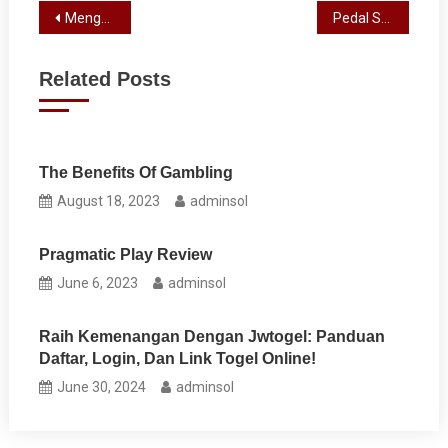
Post
Mengungkap Rahasia Bisnis Global: Strategi dan Tren Terbaru
Pedal Sehat: Menemukan Manfaat Tersembunyi dari Olahraga Sepeda”!
navigation
Related Posts
The Benefits Of Gambling
August 18, 2023
adminsol
Pragmatic Play Review
June 6, 2023
adminsol
Raih Kemenangan Dengan Jwtogel: Panduan
Daftar, Login, Dan Link Togel Online!
June 30, 2024
adminsol