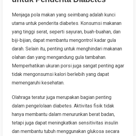
Menjaga pola makan yang seimbang adalah kunci
utama untuk penderita diabetes. Konsumsi makanan
yang tinggi serat, seperti sayuran, buah-buahan, dan
biji-bijian, dapat membantu mengontrol kadar gula
darah. Selain itu, penting untuk menghindari makanan
olahan dan yang mengandung gula tambahan.
Memperhatikan ukuran porsi juga sangat penting agar
tidak mengonsumsi kalori berlebih yang dapat
memengaruhi kesehatan.
Olahraga teratur juga merupakan bagian penting
dalam pengelolaan diabetes. Aktivitas fisik tidak
hanya membantu dalam menurunkan berat badan,
tetapi juga dapat meningkatkan sensitivitas insulin
dan membantu tubuh menggunakan glukosa secara