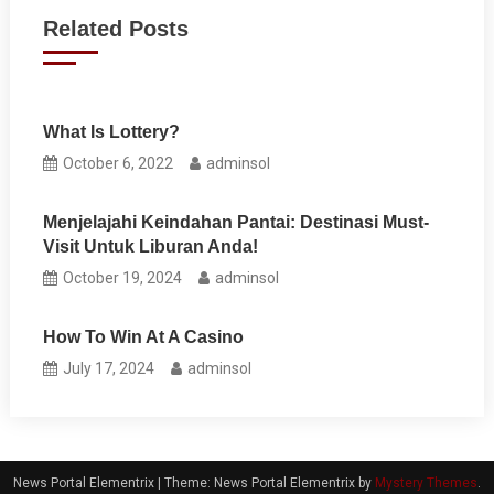
navigation
Related Posts
What Is Lottery?
October 6, 2022
adminsol
Menjelajahi Keindahan Pantai: Destinasi Must-
Visit Untuk Liburan Anda!
October 19, 2024
adminsol
How To Win At A Casino
July 17, 2024
adminsol
News Portal Elementrix
|
Theme: News Portal Elementrix by
Mystery Themes
.