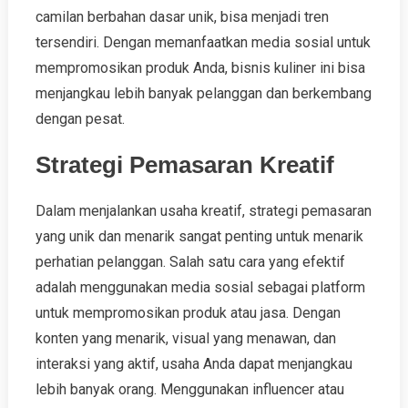
camilan berbahan dasar unik, bisa menjadi tren
tersendiri. Dengan memanfaatkan media sosial untuk
mempromosikan produk Anda, bisnis kuliner ini bisa
menjangkau lebih banyak pelanggan dan berkembang
dengan pesat.
Strategi Pemasaran Kreatif
Dalam menjalankan usaha kreatif, strategi pemasaran
yang unik dan menarik sangat penting untuk menarik
perhatian pelanggan. Salah satu cara yang efektif
adalah menggunakan media sosial sebagai platform
untuk mempromosikan produk atau jasa. Dengan
konten yang menarik, visual yang menawan, dan
interaksi yang aktif, usaha Anda dapat menjangkau
lebih banyak orang. Menggunakan influencer atau