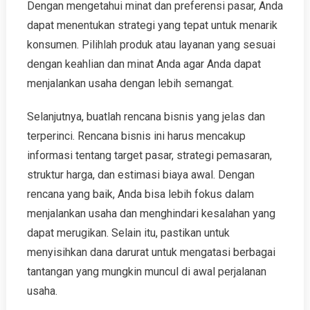
Dengan mengetahui minat dan preferensi pasar, Anda
dapat menentukan strategi yang tepat untuk menarik
konsumen. Pilihlah produk atau layanan yang sesuai
dengan keahlian dan minat Anda agar Anda dapat
menjalankan usaha dengan lebih semangat.
Selanjutnya, buatlah rencana bisnis yang jelas dan
terperinci. Rencana bisnis ini harus mencakup
informasi tentang target pasar, strategi pemasaran,
struktur harga, dan estimasi biaya awal. Dengan
rencana yang baik, Anda bisa lebih fokus dalam
menjalankan usaha dan menghindari kesalahan yang
dapat merugikan. Selain itu, pastikan untuk
menyisihkan dana darurat untuk mengatasi berbagai
tantangan yang mungkin muncul di awal perjalanan
usaha.