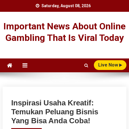
Skip
Saturday, August 08, 2026
to
content
Important News About Online
Gambling That Is Viral Today
Live Now
Inspirasi Usaha Kreatif:
Temukan Peluang Bisnis
Yang Bisa Anda Coba!