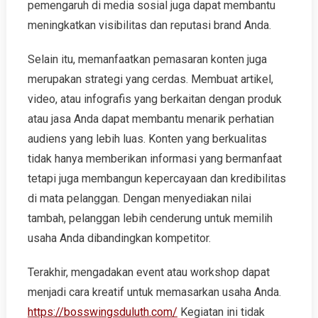
pemengaruh di media sosial juga dapat membantu
meningkatkan visibilitas dan reputasi brand Anda.
Selain itu, memanfaatkan pemasaran konten juga
merupakan strategi yang cerdas. Membuat artikel,
video, atau infografis yang berkaitan dengan produk
atau jasa Anda dapat membantu menarik perhatian
audiens yang lebih luas. Konten yang berkualitas
tidak hanya memberikan informasi yang bermanfaat
tetapi juga membangun kepercayaan dan kredibilitas
di mata pelanggan. Dengan menyediakan nilai
tambah, pelanggan lebih cenderung untuk memilih
usaha Anda dibandingkan kompetitor.
Terakhir, mengadakan event atau workshop dapat
menjadi cara kreatif untuk memasarkan usaha Anda.
https://bosswingsduluth.com/
Kegiatan ini tidak