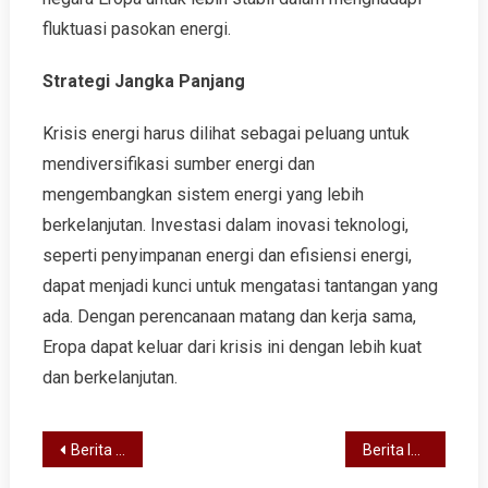
fluktuasi pasokan energi.
Strategi Jangka Panjang
Krisis energi harus dilihat sebagai peluang untuk
mendiversifikasi sumber energi dan
mengembangkan sistem energi yang lebih
berkelanjutan. Investasi dalam inovasi teknologi,
seperti penyimpanan energi dan efisiensi energi,
dapat menjadi kunci untuk mengatasi tantangan yang
ada. Dengan perencanaan matang dan kerja sama,
Eropa dapat keluar dari krisis ini dengan lebih kuat
dan berkelanjutan.
Post
Berita Dunia Terkini: Arah Kebijakan Luar Negeri Global
Berita Internasional Terbaru: Krisis Energi Global