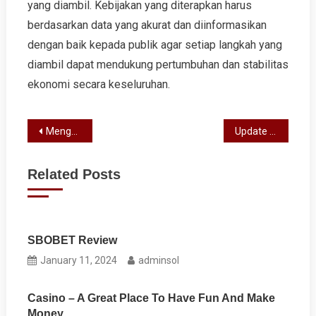
yang diambil. Kebijakan yang diterapkan harus
berdasarkan data yang akurat dan diinformasikan
dengan baik kepada publik agar setiap langkah yang
diambil dapat mendukung pertumbuhan dan stabilitas
ekonomi secara keseluruhan.
Post
Mengungkap Peluang: Ide Bisnis Global yang Bisa Anda Coba!
Update Terkini: Menggali Berita Kesehatan dari WHO yang Perlu Anda Tahu!
navigation
Related Posts
SBOBET Review
January 11, 2024
adminsol
Casino – A Great Place To Have Fun And Make
Money