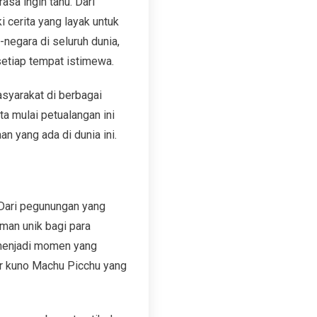
asa ingin tahu. Dari
cerita yang layak untuk
negara di seluruh dunia,
setiap tempat istimewa.
syarakat di berbagai
a mulai petualangan ini
n yang ada di dunia ini.
 Dari pegunungan yang
aman unik bagi para
menjadi momen yang
tur kuno Machu Picchu yang