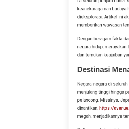
Di seluruh penjuru dunia,
keanekaragaman budaya hi
dieksplorasi. Artikel ini
memberikan wawasan tenta
Dengan beragam fakta dan
negara hidup, merayakan t
dan temukan keajaiban yan
Destinasi Men
Negara-negara di seluruh
menjulang tinggi hingga p
pelancong. Misalnya, Je
dinantikan.
https://avenu
megah, menjadikannya temp