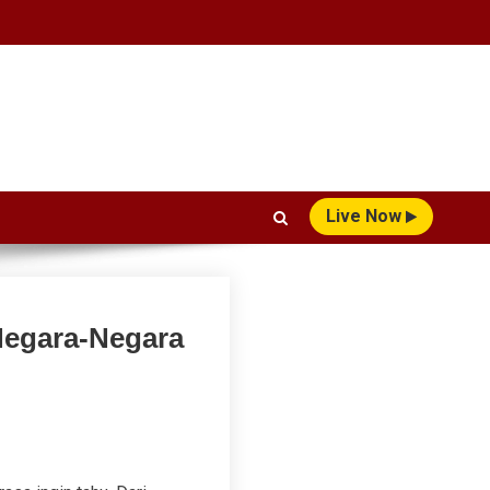
Live Now
Negara-Negara