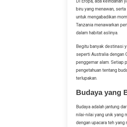
Di Eropa, ada keindahan ya
biru yang menawan, serta
untuk mengabadikan momen
Tanzania menawarkan penga
dalam habitat aslinya.
Begitu banyak destinasi 
seperti Australia dengan 
penggemar alam. Setiap p
pengetahuan tentang buda
terlupakan.
Budaya yang 
Budaya adalah jantung dari
nilai-nilai yang unik yan
dengan upacara teh yang 