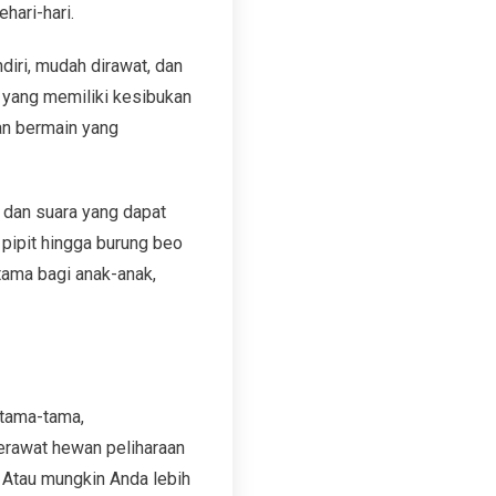
hari-hari.
ndiri, mudah dirawat, dan
 yang memiliki kesibukan
an bermain yang
a dan suara yang dapat
 pipit hingga burung beo
tama bagi anak-anak,
rtama-tama,
erawat hewan peliharaan
? Atau mungkin Anda lebih