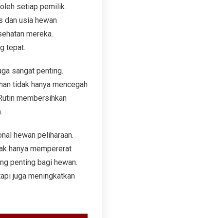
leh setiap pemilik.
s dan usia hewan
esehatan mereka.
g tepat.
ga sangat penting.
ihan tidak hanya mencegah
 Rutin membersihkan
.
onal hewan peliharaan.
idak hanya mempererat
ang penting bagi hewan.
tapi juga meningkatkan