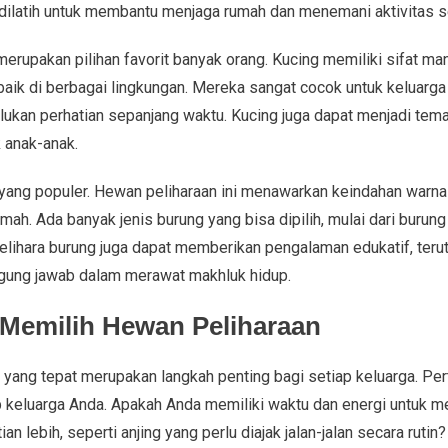
a dilatih untuk membantu menjaga rumah dan menemani aktivitas se
 merupakan pilihan favorit banyak orang. Kucing memiliki sifat ma
baik di berbagai lingkungan. Mereka sangat cocok untuk keluarga
rlukan perhatian sepanjang waktu. Kucing juga dapat menjadi tem
 anak-anak.
n yang populer. Hewan peliharaan ini menawarkan keindahan warn
h. Ada banyak jenis burung yang bisa dipilih, mulai dari burung
elihara burung juga dapat memberikan pengalaman edukatif, teru
nggung jawab dalam merawat makhluk hidup.
Memilih Hewan Peliharaan
 yang tepat merupakan langkah penting bagi setiap keluarga. Pe
 keluarga Anda. Apakah Anda memiliki waktu dan energi untuk m
 lebih, seperti anjing yang perlu diajak jalan-jalan secara rutin