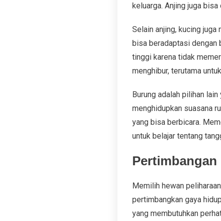
keluarga. Anjing juga bis
Selain anjing, kucing juga
bisa beradaptasi dengan 
tinggi karena tidak meme
menghibur, terutama untuk
Burung adalah pilihan lai
menghidupkan suasana ruma
yang bisa berbicara. Mem
untuk belajar tentang ta
Pertimbangan 
Memilih hewan peliharaan
pertimbangkan gaya hidup
yang membutuhkan perhatian