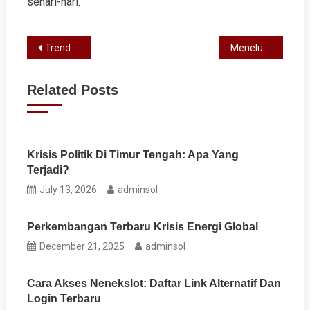
sehari-hari.
Post
Trend Terkini: Menyimak Berita Terbaru Dari Seluruh Dunia
Menelusuri Rasa: Keajaiban Makanan Jepang yang Harus Kamu Coba!
navigation
Related Posts
Krisis Politik Di Timur Tengah: Apa Yang
Terjadi?
July 13, 2026
adminsol
Perkembangan Terbaru Krisis Energi Global
December 21, 2025
adminsol
Cara Akses Nenekslot: Daftar Link Alternatif Dan
Login Terbaru