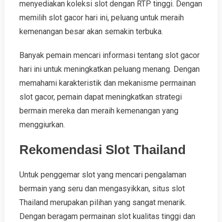
menyediakan koleksi slot dengan RTP tinggi. Dengan
memilih slot gacor hari ini, peluang untuk meraih
kemenangan besar akan semakin terbuka.
Banyak pemain mencari informasi tentang slot gacor
hari ini untuk meningkatkan peluang menang. Dengan
memahami karakteristik dan mekanisme permainan
slot gacor, pemain dapat meningkatkan strategi
bermain mereka dan meraih kemenangan yang
menggiurkan.
Rekomendasi Slot Thailand
Untuk penggemar slot yang mencari pengalaman
bermain yang seru dan mengasyikkan, situs slot
Thailand merupakan pilihan yang sangat menarik.
Dengan beragam permainan slot kualitas tinggi dan