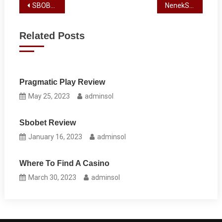
Post
SBOBET Sports Betting Strategies
NenekSlot: Terobosan Baru di Dunia Judi Togel Online 2024
navigation
Related Posts
Pragmatic Play Review
May 25, 2023
adminsol
Sbobet Review
January 16, 2023
adminsol
Where To Find A Casino
March 30, 2023
adminsol