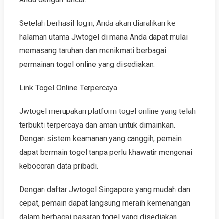
Setelah berhasil login, Anda akan diarahkan ke
halaman utama Jwtogel di mana Anda dapat mulai
memasang taruhan dan menikmati berbagai
permainan togel online yang disediakan.
Link Togel Online Terpercaya
Jwtogel merupakan platform togel online yang telah
terbukti terpercaya dan aman untuk dimainkan.
Dengan sistem keamanan yang canggih, pemain
dapat bermain togel tanpa perlu khawatir mengenai
kebocoran data pribadi.
Dengan daftar Jwtogel Singapore yang mudah dan
cepat, pemain dapat langsung meraih kemenangan
dalam berbagai pasaran togel yang disediakan.