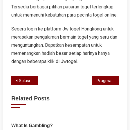
Tersedia berbagai pilihan pasaran togel terlengkap
untuk memenuhi kebutuhan para pecinta togel online.
Segera login ke platform Jw togel Hongkong untuk
merasakan pengalaman bermain togel yang seru dan
menguntungkan. Dapatkan kesempatan untuk
memenangkan hadiah besar setiap harinya hanya
dengan beberapa klik di Jwtogel.
Post
Solusi Praktis untuk Akses Jwtogel: Daftar dan Login Anti Blokir 2024
Pragmatic Play Review
navigation
Related Posts
What Is Gambling?