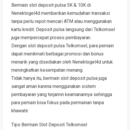
Bermain slot deposit pulsa 5K & 10K di
Nenektogel4d memberikan kemudahan transaksi
tanpa perlu repot mencari ATM atau menggunakan
kartu kredit. Deposit pulsa langsung dari Telkomsel
juga mempercepat proses pembayaran.
Dengan slot deposit pulsa Telkomsel, para pemain
dapat menikmati berbagai promosi dan bonus
menarik yang disediakan oleh Nenektogel4d untuk
meningkatkan kesempatan menang.
Tidak hanya itu, bermain slot deposit pulsa juga
sangat aman karena menggunakan sistem
pembayaran yang terjamin keamanannya sehingga
para pemain bisa fokus pada permainan tanpa
khawatir.
Tips Bermain Slot Deposit Telkomsel