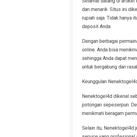
Selamat datang di artike
dan menarik. Situs ini di
rupiah saja. Tidak hanya
deposit Anda.
Dengan berbagai permainan
online. Anda bisa menikma
sehingga Anda dapat meni
untuk bergabung dan rasa
Keunggulan Nenektogel4
Nenektogel4d dikenal seba
potongan sepeserpun. De
menikmati beragam permai
Selain itu, Nenektogel4d
service yang profesiona