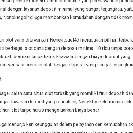
l tentang Nenektogel4d, situs slot online yang menawarkan peng
kenal dengan layanan deposit minimal yang sangat terjangkau, yai
 itu, Nenektogel4d juga memberikan kemudahan dengan tidak mem
 slot yang ditawarkan, Nenektogel4d merupakan pilihan terbaik 
ti berbagai slot dana dengan deposit minimal 10 ribu tanpa pot
kmati bermain tanpa harus khawatir dengan biaya deposit yang ma
kan sensasi bermain slot dengan deposit yang sangat terjangka
d
gai salah satu situs slot terbaik yang memiliki fitur deposit da
ngan tawaran deposit yang rendah ini, Nenektogel4d memudahka
nan slot tanpa harus mengeluarkan biaya besar.
 juga menonjolkan keunggulan dalam pelayanan dan kemudahan a
l siap membantu member dalam menjawab pertanyaan atau menan