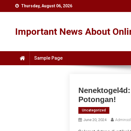
Skip
Thursday, August 06, 2026
to
content
Important News About Onlin
Sample Page
Nenektogel4d:
Potongan!
Uncategorized
June 20, 2024
Adminsol